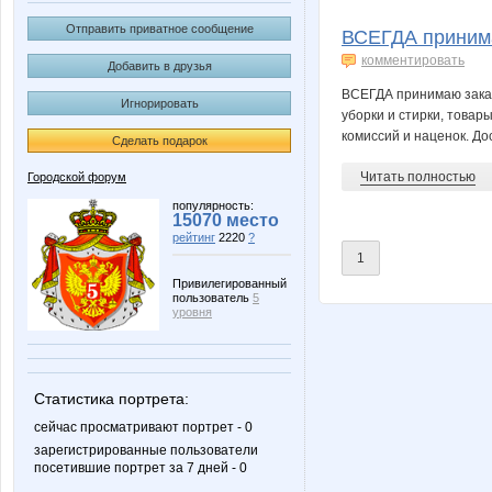
Piggy
Puzenis
Отправить приватное сообщение
ВСЕГДА принима
комментировать
Добавить в друзья
ВСЕГДА принимаю заказ
Игнорировать
кусачая
Катюли
уборки и стирки, товар
комиссий и наценок. До
Сделать подарок
Читать полностью
Городской форум
Шнуро-Колесо
популярность:
15070 место
рейтинг
2220
?
1
Привилегированный
пользователь
5
уровня
Статистика портрета:
сейчас просматривают портрет - 0
зарегистрированные пользователи
посетившие портрет за 7 дней - 0