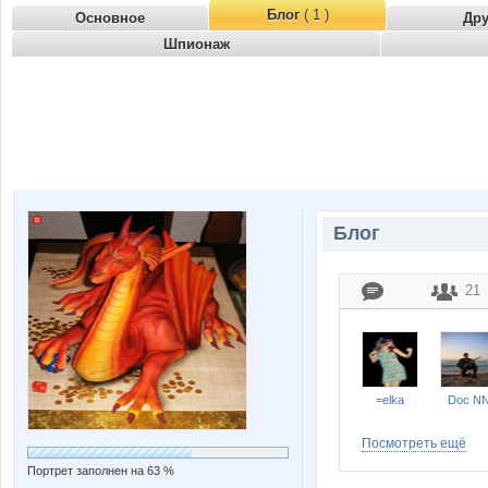
Блог
( 1 )
Основное
Др
Шпионаж
Блог
21
=elka
Doc N
Посмотреть ещё
Портрет заполнен на 63 %